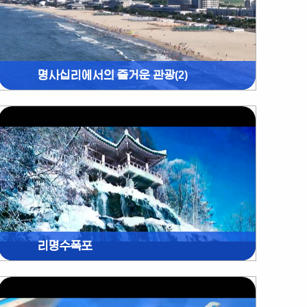
명사십리에서의 즐거운 관광(2)
리명수폭포