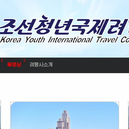
1
1
동영상
려행사소개
료