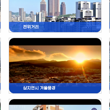
전위거리
삼지연시 겨울풍경