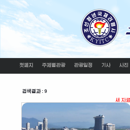
첫페지
주제별관광
관광일정
기사
사진
검색결과 : 9
새 자