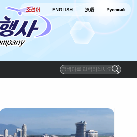
조선어
ENGLISH
汉语
Русский